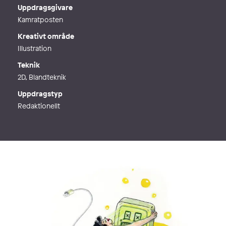
Telefon
Uppdragsgivare
Webb
http://www.elinmolander.com
Kamratposten
Kreativt område
Illustration
Teknik
2D, Blandteknik
Uppdragstyp
Redaktionellt