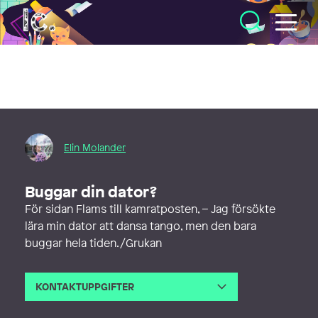
Illustratörcentrum
Elin Molander
Buggar din dator?
För sidan Flams till kamratposten, – Jag försökte
lära min dator att dansa tango, men den bara
buggar hela tiden./Grukan
KONTAKTUPPGIFTER
E-post
elin@elinmolander.com