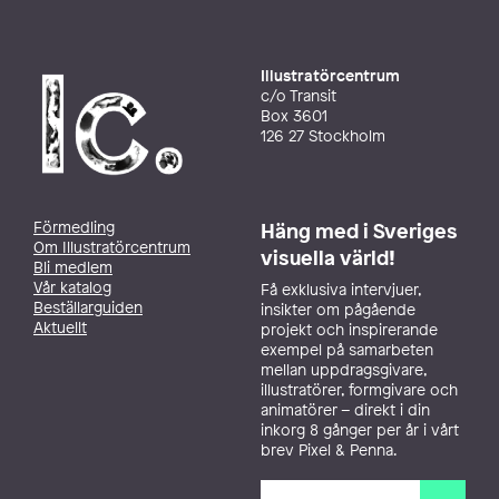
Illustratörcentrum
c/o Transit
Box 3601
126 27 Stockholm
Förmedling
Häng med i Sveriges
Om Illustratörcentrum
visuella värld!
Bli medlem
Vår katalog
Få exklusiva intervjuer,
Beställarguiden
insikter om pågående
Aktuellt
projekt och inspirerande
exempel på samarbeten
mellan uppdragsgivare,
illustratörer, formgivare och
animatörer – direkt i din
inkorg 8 gånger per år i vårt
brev Pixel & Penna.