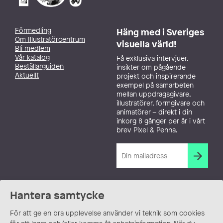
Förmedling
Häng med i Sveriges
Om Illustratörcentrum
visuella värld!
Bli medlem
Vår katalog
Få exklusiva intervjuer,
Beställarguiden
insikter om pågående
Aktuellt
projekt och inspirerande
exempel på samarbeten
mellan uppdragsgivare,
illustratörer, formgivare och
animatörer – direkt i din
inkorg 8 gånger per år i vårt
brev Pixel & Penna.
Hantera samtycke
För att ge en bra upplevelse använder vi teknik som cookies