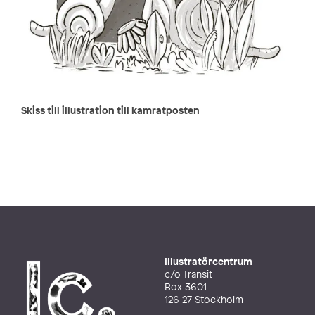
Skiss till illustration till kamratposten
Illustratörcentrum
c/o Transit
Box 3601
126 27 Stockholm