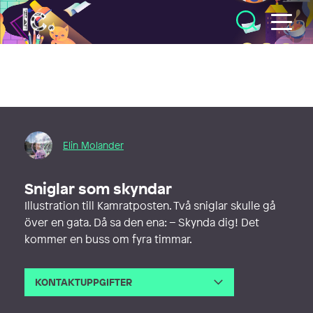
Illustratörcentrum
Elin Molander
Sniglar som skyndar
Illustration till Kamratposten. Två sniglar skulle gå
över en gata. Då sa den ena: – Skynda dig! Det
kommer en buss om fyra timmar.
KONTAKTUPPGIFTER
E-post
elin@elinmolander.com