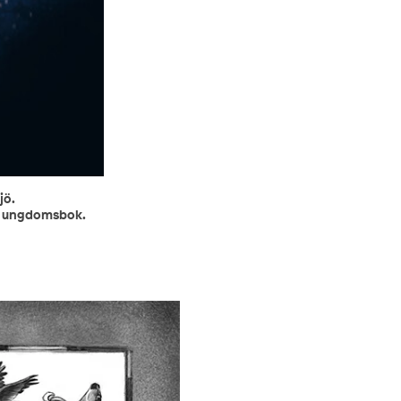
jö.
och ungdomsbok.