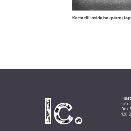
Karta till insida bokpärm (tap
Illu
c/o T
Box 
126 