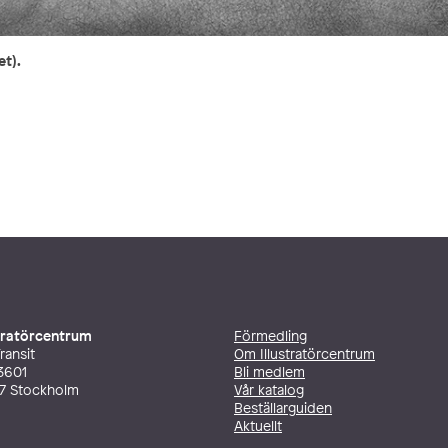
et).
stratörcentrum
Förmedling
ransit
Om Illustratörcentrum
3601
Bli medlem
27 Stockholm
Vår katalog
Beställarguiden
Aktuellt