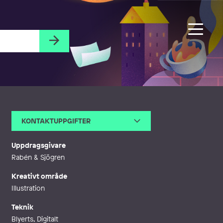
KONTAKTUPPGIFTER
E-post
elisabeth.widmark@telia.com
Webb
http://www.elisabethwidmark.s
Uppdragsgivare
e
Rabén & Sjögren
Kreativt område
Illustration
Teknik
Blyerts, Digitalt