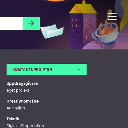
KONTAKTUPPGIFTER
E-post
ellenlagerson@gmail.com
Webb
http://ellenlagerson.se
Uppdragsgivare
eget projekt
Kreativt område
Animation
Teknik
Digitalt, Stop motion