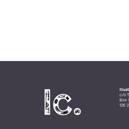
Illu
c/o T
Box 
126 