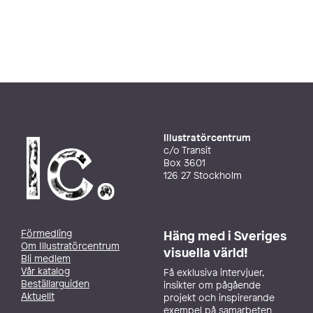
Illustratörcentrum
c/o Transit
Box 3601
126 27 Stockholm
Förmedling
Häng med i Sveriges
Om Illustratörcentrum
visuella värld!
Bli medlem
Vår katalog
Få exklusiva intervjuer,
Beställarguiden
insikter om pågående
Aktuellt
projekt och inspirerande
exempel på samarbeten