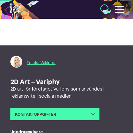
Illustratörcentrum
Emelie Wiklund
2D Art – Variphy
2D art för företaget Variphy som användes i
reklamsyfte i sociala medier
KONTAKTUPPGIFTER
E-post
info@emeliewiklund.se
Webb
https://www.emeliewiklund.se/
Uppdragsgivare