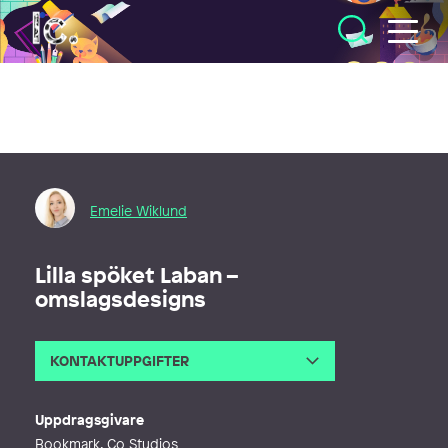
Illustratörcentrum
Emelie Wiklund
Lilla spöket Laban –
omslagsdesigns
KONTAKTUPPGIFTER
E-post
info@emeliewiklund.se
Webb
https://www.emeliewiklund.se/
Uppdragsgivare
Bookmark, Co Studios