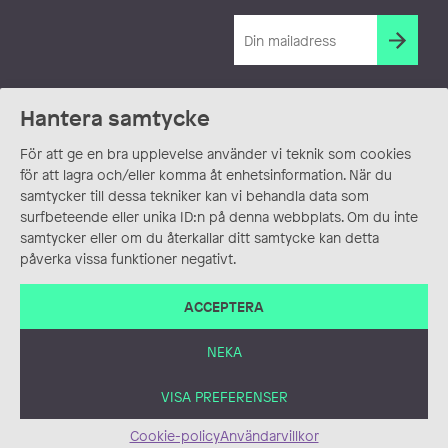
Hantera samtycke
För att ge en bra upplevelse använder vi teknik som cookies
för att lagra och/eller komma åt enhetsinformation. När du
samtycker till dessa tekniker kan vi behandla data som
surfbeteende eller unika ID:n på denna webbplats. Om du inte
samtycker eller om du återkallar ditt samtycke kan detta
påverka vissa funktioner negativt.
ACCEPTERA
NEKA
VISA PREFERENSER
Cookie-policy
Användarvillkor
ANVÄNDARVILLKOR