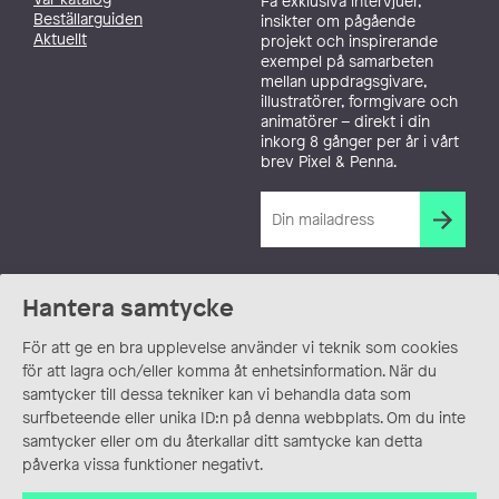
Få exklusiva intervjuer,
Beställarguiden
insikter om pågående
Aktuellt
projekt och inspirerande
exempel på samarbeten
mellan uppdragsgivare,
illustratörer, formgivare och
animatörer – direkt i din
inkorg 8 gånger per år i vårt
brev Pixel & Penna.
Hantera samtycke
För att ge en bra upplevelse använder vi teknik som cookies
för att lagra och/eller komma åt enhetsinformation. När du
samtycker till dessa tekniker kan vi behandla data som
surfbeteende eller unika ID:n på denna webbplats. Om du inte
samtycker eller om du återkallar ditt samtycke kan detta
påverka vissa funktioner negativt.