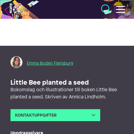
Illustratörcentrum
Emma Bodén Flensburg
Little Bee planted a seed
Bokomslag och illustrationer till boken Little Bee
planted a seed. Skriven av Annica Lindholm.
KONTAKTUPPGIFTER
E-post
emma.bodenflensburg@outlook.c
om
Uppdragsgivare