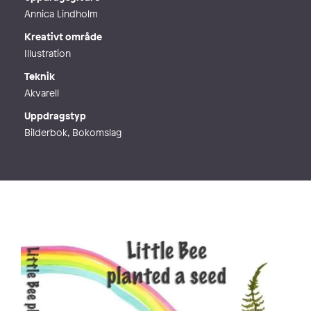
Webb
http://www.paintingoctopus.se
Annica Lindholm
Kreativt område
Illustration
Teknik
Akvarell
Uppdragstyp
Bilderbok, Bokomslag