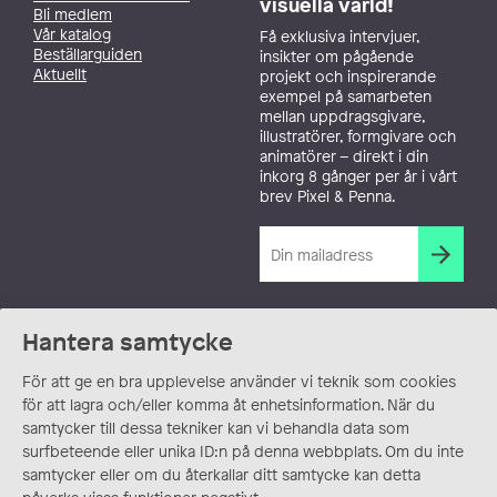
visuella värld!
Bli medlem
Vår katalog
Få exklusiva intervjuer,
Beställarguiden
insikter om pågående
Aktuellt
projekt och inspirerande
exempel på samarbeten
mellan uppdragsgivare,
illustratörer, formgivare och
animatörer – direkt i din
inkorg 8 gånger per år i vårt
brev Pixel & Penna.
Hantera samtycke
För att ge en bra upplevelse använder vi teknik som cookies
för att lagra och/eller komma åt enhetsinformation. När du
samtycker till dessa tekniker kan vi behandla data som
surfbeteende eller unika ID:n på denna webbplats. Om du inte
samtycker eller om du återkallar ditt samtycke kan detta