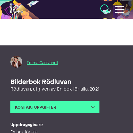
Illustratörcentrum
Emma Ganslandt
Bilderbok Rödluvan
Rödluvan, utgiven av En bok för alla, 2021.
KONTAKTUPPGIFTER
E-post
emma@emmaganslandt.se
Webb
http://emmaganslandt.se
Uppdragsgivare
En bok för alla