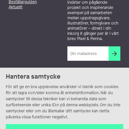
Beställarguiden
insikter om pågående
Aktuellt
projekt och inspirerande
exempel på samarbeten
mellan uppdragsgivare,
illustratörer, formgivare och
animatörer – direkt i din
inkorg 8 gånger per år i vårt
brev Pixel & Penna.
Hantera samtycke
För att ge en bra upplevelse använder vi teknik som cookies
för att lagra och/eller komma åt enhetsinformation. När du
samtycker till dessa tekniker kan vi behandla data som
surfbeteende eller unika ID:n på denna webbplats. Om du inte
samtycker eller om du återkallar ditt samtycke kan detta
påverka vissa funktioner negativt.