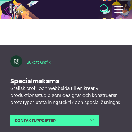
Illustratörcentrum
Bukett Grafik
Specialmakarna
Grafisk profil och webbsida till en kreativ
produktionsstudio som designar och konstruerar
prototyper, utställningsteknik och speciallösningar.
KONTAKTUPPGIFTER
E-post
hello@bukett.studio