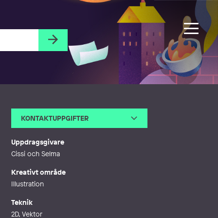
KONTAKTUPPGIFTER
E-post
info@erikanoren.se
Webb
http://erikanoren.se
Uppdragsgivare
Cissi och Selma
Kreativt område
Illustration
Teknik
2D, Vektor