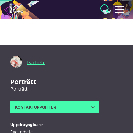
Illustratörcentrum
Eva Hjelte
Porträtt
Porträtt
KONTAKTUPPGIFTER
E-post
eva@evahjelte.com
Webb
http://www.evahjelte.com
Uppdragsgivare
Eget arbete