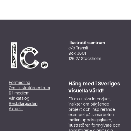
Illustratörcentrum
c/o Transit
Box 3601
126 27 Stockholm
Förmedling
Häng med i Sveriges
Om Illustratörcentrum
visuella värld!
Bli medlem
Vår katalog
Få exklusiva intervjuer,
Beställarguiden
insikter om pågående
Aktuellt
projekt och inspirerande
exempel på samarbeten
mellan uppdragsgivare,
illustratörer, formgivare och
animatörer – direkt i din