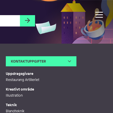
KONTAKTUPPGIFTER
E-post
eva@evahjelte.com
Webb
http://www.evahjelte.com
Uppdragsgivare
Restaurang Artilleriet
Kreativt område
Illustration
Teknik
Blandteknik