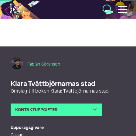
Illustratörcentrum
Fabian Göranson
Klara Tvättbjörnarnas stad
Omslag till boken Klara: Tvättbjörnarnas stad
KONTAKTUPPGIFTER
E-post
fabian.goranson@gmail.com
Uppdragsgivare
Galago