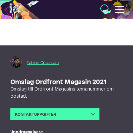
Illustratörcentrum
Fabian Göranson
Omslag Ordfront Magasin 2021
Omslag till Ordfront Magasins temanummer om
bostad.
KONTAKTUPPGIFTER
E-post
fabian.goranson@gmail.com
Uppdragsgivare