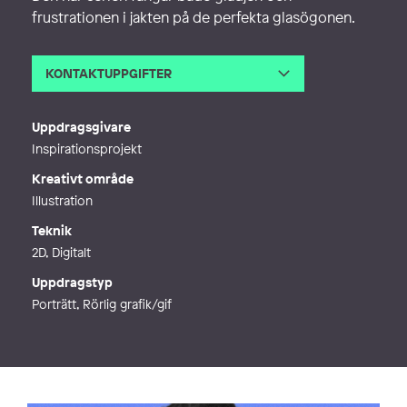
frustrationen i jakten på de perfekta glasögonen.
KONTAKTUPPGIFTER
E-post
hello@falkogrentrup.com
Webb
https://falkogrentrup.com/
Uppdragsgivare
Inspirationsprojekt
Kreativt område
Illustration
Teknik
2D, Digitalt
Uppdragstyp
Porträtt, Rörlig grafik/gif