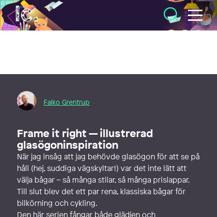
Illustratörcentrum
Falko Grentrup
Frame it right — illustrerad
glasögoninspiration
När jag insåg att jag behövde glasögon för att se på
håll (hej, suddiga vägskyltar!) var det inte lätt att
välja bågar – så många stilar, så många prislappar.
Till slut blev det ett par rena, klassiska bågar för
bilkörning och cykling.
Den här serien fångar både glädjen och