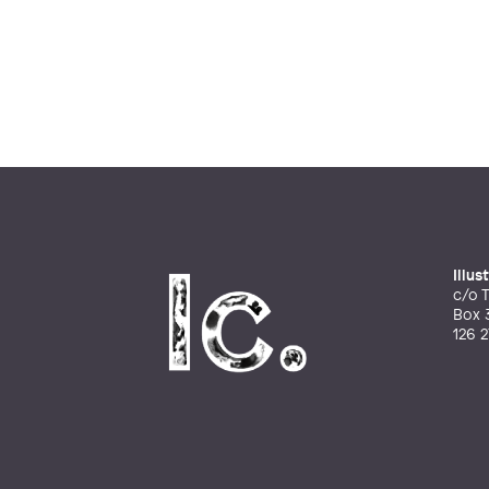
Illu
c/o T
Box 
126 