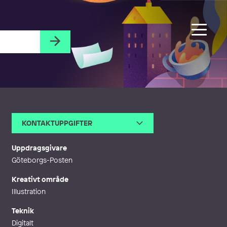
KONTAKTUPPGIFTER
E-post
kontakt@feliciafortes.com
Webb
https://feliciafortes.com
Uppdragsgivare
Göteborgs-Posten
Kreativt område
Illustration
Teknik
Digitalt