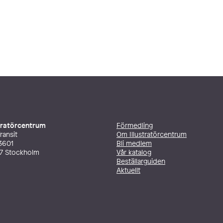
stratörcentrum
Förmedling
ransit
Om Illustratörcentrum
3601
Bli medlem
27 Stockholm
Vår katalog
Beställarguiden
Aktuellt