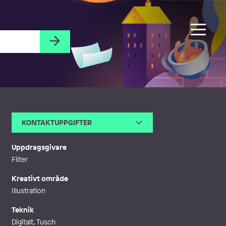
KONTAKTUPPGIFTER
E-post
mail@fredriktjernstrom.com
Webb
https://agentbauer.com/artist
Uppdragsgivare
s/illustrators/fredrik-tjernstrom
Filter
Kreativt område
Illustration
Teknik
Digitalt, Tusch