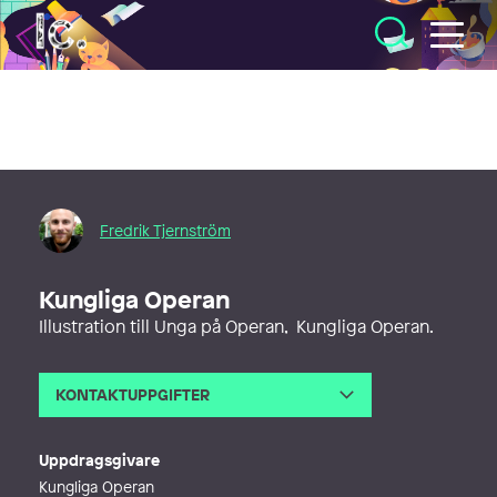
Illustratörcentrum
Fredrik Tjernström
Kungliga Operan
Illustration till Unga på Operan, Kungliga Operan.
KONTAKTUPPGIFTER
E-post
mail@fredriktjernstrom.com
Webb
https://agentbauer.com/artists/illu
Uppdragsgivare
strators/fredrik-tjernstrom
Kungliga Operan