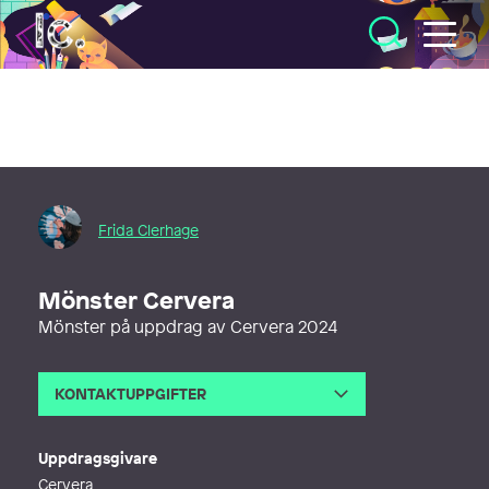
Illustratörcentrum
Frida Clerhage
Mönster Cervera
Mönster på uppdrag av Cervera 2024
KONTAKTUPPGIFTER
E-post
fridaclerhage@gmail.com
Webb
http://www.fridaclerhage.com
Uppdragsgivare
Cervera