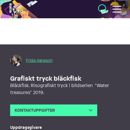
Illustratörcentrum
Frida Hansson
Grafiskt tryck bläckfisk
Bläckfisk. Risografiskt tryck i bildserien “Water
treasures” 2019.
KONTAKTUPPGIFTER
E-post
f.illustrationoform@gmail.com
Webb
http://fillustrationoform.myportfoli
Uppdragsgivare
o.com