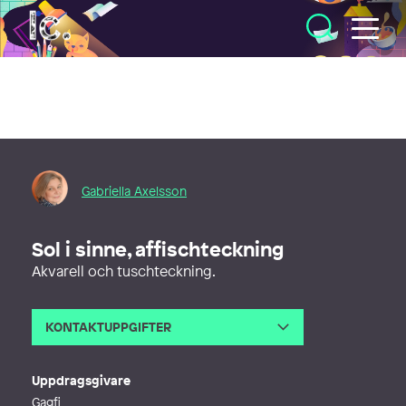
Illustratörcentrum
Gabriella Axelsson
Sol i sinne, affischteckning
Akvarell och tuschteckning.
KONTAKTUPPGIFTER
E-post
gabriella@gagfi.se
Uppdragsgivare
Gagfi