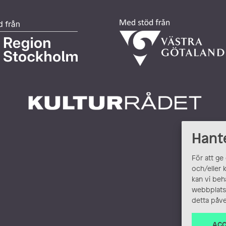
Hant
För att ge
och/eller 
kan vi beh
webbplats.
detta påve
ACC