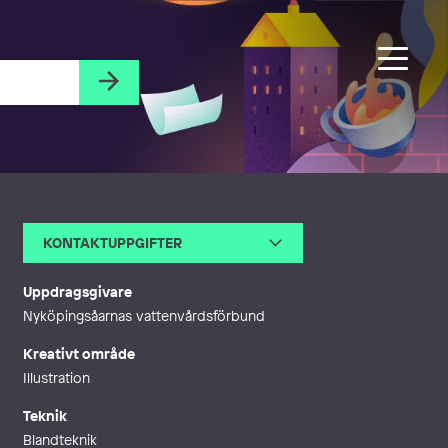
KONTAKTUPPGIFTER
E-post
gabriella@gagfi.se
Uppdragsgivare
Nyköpingsåarnas vattenvårdsförbund
Kreativt område
Illustration
Teknik
Blandteknik