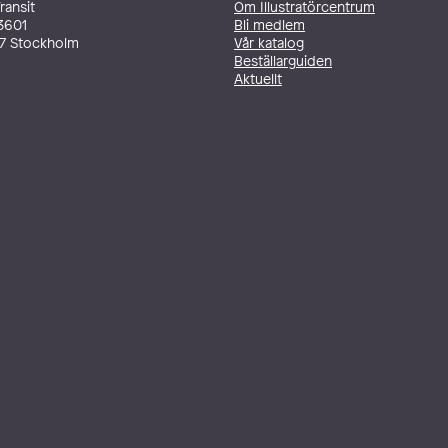
ransit
Om Illustratörcentrum
3601
Bli medlem
27 Stockholm
Vår katalog
Beställarguiden
Aktuellt