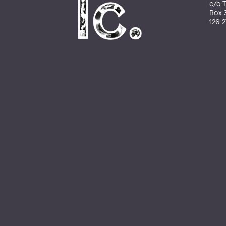
c/o T
Box 
126 