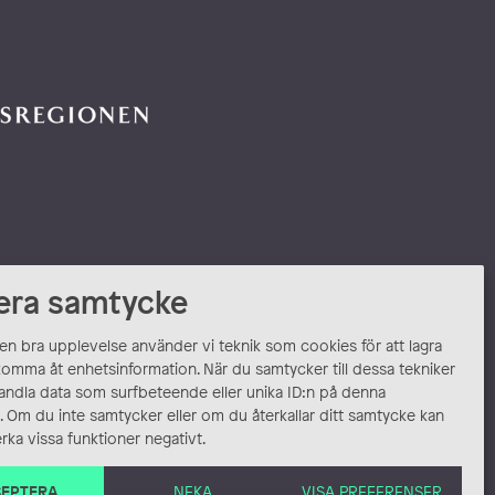
era samtycke
 en bra upplevelse använder vi teknik som cookies för att lagra
komma åt enhetsinformation. När du samtycker till dessa tekniker
andla data som surfbeteende eller unika ID:n på denna
 Om du inte samtycker eller om du återkallar ditt samtycke kan
rka vissa funktioner negativt.
EPTERA
NEKA
VISA PREFERENSER