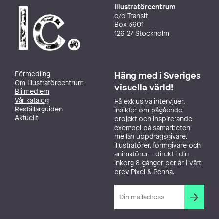
Illustratörcentrum
c/o Transit
Box 3601
126 27 Stockholm
Förmedling
Häng med i Sveriges
Om Illustratörcentrum
visuella värld!
Bli medlem
Vår katalog
Få exklusiva intervjuer,
Beställarguiden
insikter om pågående
Aktuellt
projekt och inspirerande
exempel på samarbeten
mellan uppdragsgivare,
illustratörer, formgivare och
animatörer – direkt i din
inkorg 8 gånger per år i vårt
brev Pixel & Penna.