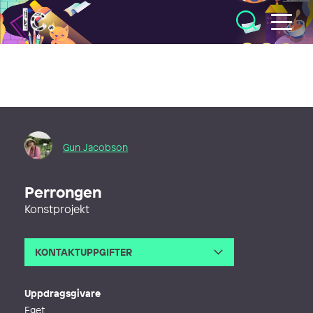
Illustratörcentrum
Gun Jacobson
Perrongen
Konstprojekt
KONTAKTUPPGIFTER
E-post
gunjac@live.se
Uppdragsgivare
Eget