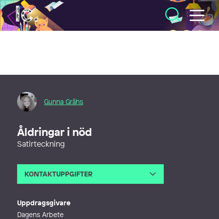
Illustratörcentrum
Gunna Grähs
Åldringar i nöd
Satirteckning
KONTAKTUPPGIFTER
E-post
gunna@gunna.se
Uppdragsgivare
Dagens Arbete