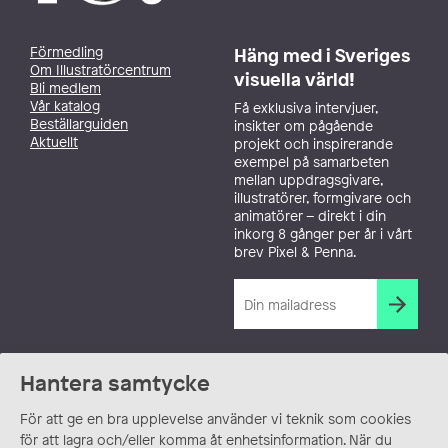
Förmedling
Häng med i Sveriges
Om Illustratörcentrum
visuella värld!
Bli medlem
Vår katalog
Få exklusiva intervjuer,
Beställarguiden
insikter om pågående
Aktuellt
projekt och inspirerande
exempel på samarbeten
mellan uppdragsgivare,
illustratörer, formgivare och
animatörer – direkt i din
inkorg 8 gånger per år i vårt
brev Pixel & Penna.
Hantera samtycke
För att ge en bra upplevelse använder vi teknik som cookies
för att lagra och/eller komma åt enhetsinformation. När du