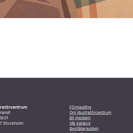
stratörcentrum
Förmedling
ransit
Om Illustratörcentrum
3601
Bli medlem
27 Stockholm
Vår katalog
Beställarguiden