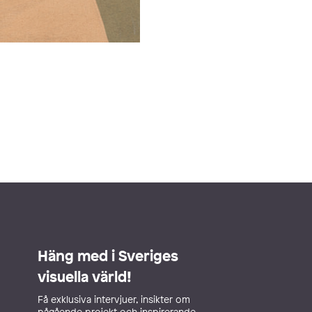
Häng med i Sveriges
visuella värld!
Få exklusiva intervjuer, insikter om
pågående projekt och inspirerande