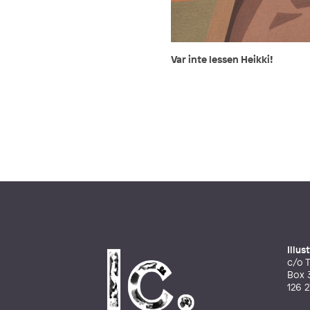
Var inte lessen Heikki!
Illu
c/o T
Box 
126 