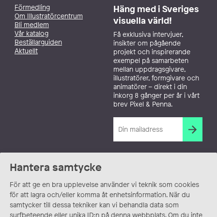
Förmedling
Häng med i Sveriges
Om Illustratörcentrum
visuella värld!
Bli medlem
Vår katalog
Få exklusiva intervjuer,
Beställarguiden
insikter om pågående
Aktuellt
projekt och inspirerande
exempel på samarbeten
mellan uppdragsgivare,
illustratörer, formgivare och
animatörer – direkt i din
inkorg 8 gånger per år i vårt
brev Pixel & Penna.
Hantera samtycke
För att ge en bra upplevelse använder vi teknik som cookies
för att lagra och/eller komma åt enhetsinformation. När du
samtycker till dessa tekniker kan vi behandla data som
surfbeteende eller unika ID:n på denna webbplats. Om du inte