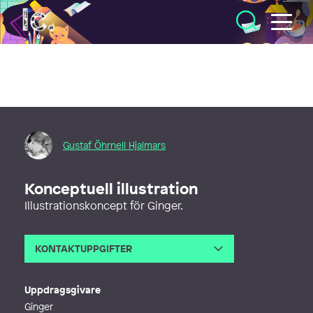
Illustratörcentrum
Gustaf Öhrnell Hjalmars
Konceptuell illustration
Illustrationskoncept för Ginger.
KONTAKTUPPGIFTER
E-post
hello@goh.nu
Webb
http://www.goh.nu
Uppdragsgivare
Ginger