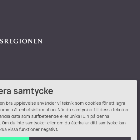
era samtycke
 en bra upplevelse använder vi teknik som cookies för att lagra
komma åt enhetsinformation. När du samtycker till dessa tekniker
andla data som surfbeteende eller unika ID:n på denna
 Om du inte samtycker eller om du återkallar ditt samtycke kan
rka vissa funktioner negativt.