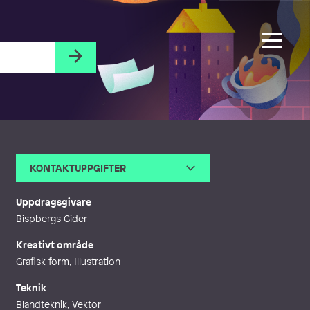
KONTAKTUPPGIFTER
E-post
hanna.fideli.no@gmail.com
Uppdragsgivare
Bispbergs Cider
Kreativt område
Grafisk form, Illustration
Teknik
Blandteknik, Vektor