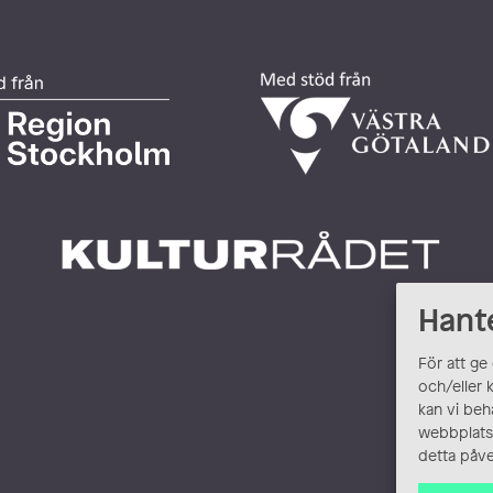
Hant
För att ge
och/eller 
kan vi beh
webbplats.
detta påve