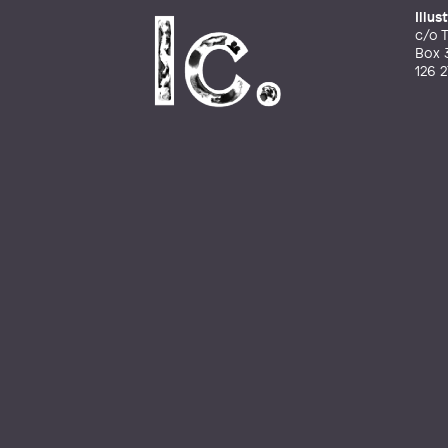
Illu
c/o T
Box 
126 