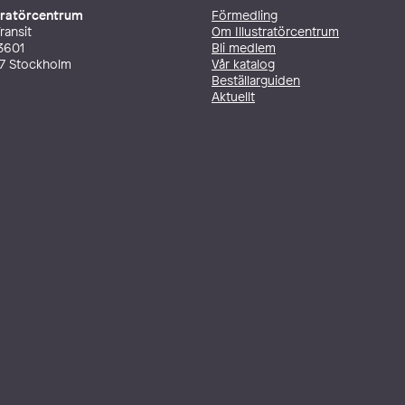
stratörcentrum
Förmedling
ransit
Om Illustratörcentrum
3601
Bli medlem
27 Stockholm
Vår katalog
Beställarguiden
Aktuellt