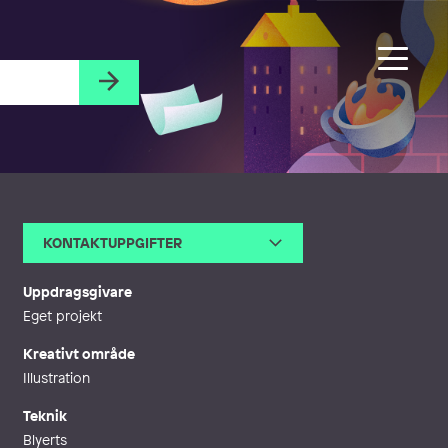
KONTAKTUPPGIFTER
E-post
hedvigwisselgren@gmail.com
Webb
http://hedvigwisselgren.se
Uppdragsgivare
Eget projekt
Kreativt område
Illustration
Teknik
Blyerts