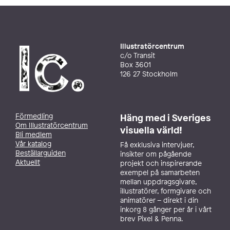
Illustratörcentrum
c/o Transit
Box 3601
126 27 Stockholm
Förmedling
Häng med i Sveriges
Om Illustratörcentrum
visuella värld!
Bli medlem
Vår katalog
Få exklusiva intervjuer,
Beställarguiden
insikter om pågående
Aktuellt
projekt och inspirerande
exempel på samarbeten
mellan uppdragsgivare,
illustratörer, formgivare och
animatörer – direkt i din
inkorg 8 gånger per år i vårt
brev Pixel & Penna.