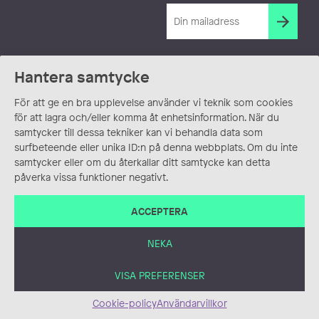
Hantera samtycke
För att ge en bra upplevelse använder vi teknik som cookies
för att lagra och/eller komma åt enhetsinformation. När du
samtycker till dessa tekniker kan vi behandla data som
surfbeteende eller unika ID:n på denna webbplats. Om du inte
samtycker eller om du återkallar ditt samtycke kan detta
påverka vissa funktioner negativt.
ACCEPTERA
NEKA
VISA PREFERENSER
Cookie-policy
Användarvillkor
ANVÄNDARVILLKOR