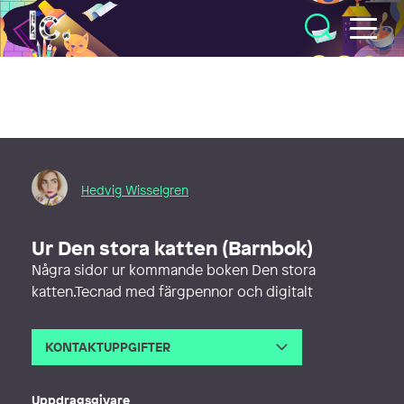
Illustratörcentrum
Hedvig Wisselgren
Ur Den stora katten (Barnbok)
Några sidor ur kommande boken Den stora
katten.Tecnad med färgpennor och digitalt
KONTAKTUPPGIFTER
E-post
hedvigwisselgren@gmail.com
Webb
http://hedvigwisselgren.se
Uppdragsgivare