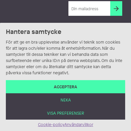
Hantera samtycke
För att ge en bra upplevelse använder vi teknik som cookies
för att lagra och/eller komma åt enhetsinformation. När du
samtycker till dessa tekniker kan vi behandla data som
surfbeteende eller unika ID:n på denna webbplats. Om du inte
samtycker eller om du återkallar ditt samtycke kan detta
påverka vissa funktioner negativt.
ACCEPTERA
NEKA
VISA PREFERENSER
Cookie-policy
Användarvillkor
ANVÄNDARVILLKOR