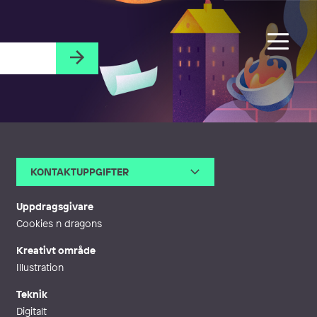
KONTAKTUPPGIFTER
E-post
hedvigwisselgren@gmail.com
Webb
http://hedvigwisselgren.se
Uppdragsgivare
Cookies n dragons
Kreativt område
Illustration
Teknik
Digitalt