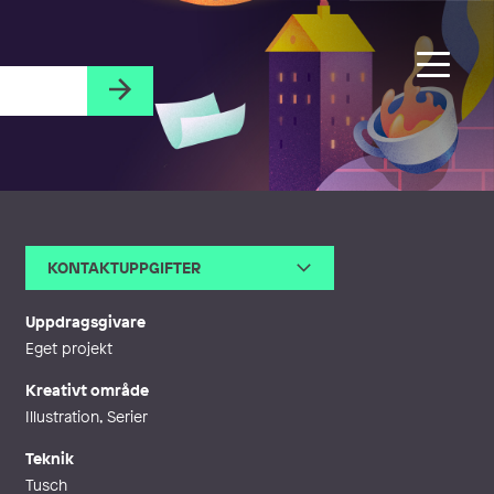
KONTAKTUPPGIFTER
E-post
helena@tecknar.nu
Webb
http://www.helenalunding.com
Uppdragsgivare
Eget projekt
Kreativt område
Illustration, Serier
Teknik
Tusch