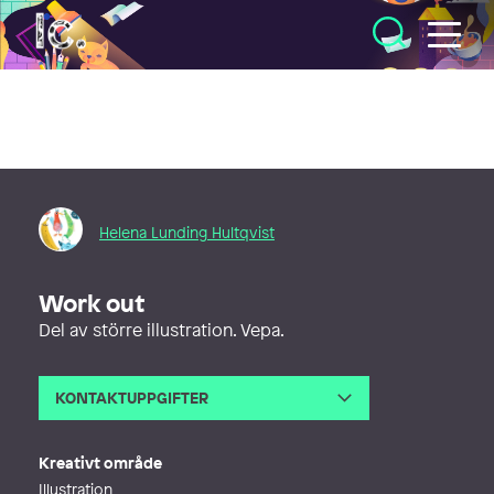
Illustratörcentrum
Helena Lunding Hultqvist
Work out
Del av större illustration. Vepa.
KONTAKTUPPGIFTER
E-post
helena@tecknar.nu
Webb
http://www.helenalunding.com
Kreativt område
Illustration