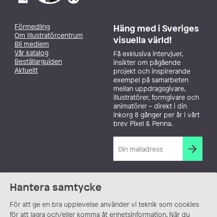
Förmedling
Häng med i Sveriges
Om Illustratörcentrum
visuella värld!
Bli medlem
Vår katalog
Få exklusiva intervjuer,
Beställarguiden
insikter om pågående
Aktuellt
projekt och inspirerande
exempel på samarbeten
mellan uppdragsgivare,
illustratörer, formgivare och
animatörer – direkt i din
inkorg 8 gånger per år i vårt
brev Pixel & Penna.
Hantera samtycke
För att ge en bra upplevelse använder vi teknik som cookies
för att lagra och/eller komma åt enhetsinformation. När du