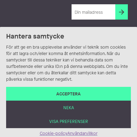
Hantera samtycke
För att ge en bra upplevelse använder vi teknik som cookies
för att lagra och/eller komma åt enhetsinformation. När du
samtycker till dessa tekniker kan vi behandla data som
surfbeteende eller unika ID:n på denna webbplats. Om du inte
samtycker eller om du återkallar ditt samtycke kan detta
påverka vissa funktioner negativt.
ACCEPTERA
NEKA
VISA PREFERENSER
Cookie-policy
Användarvillkor
ANVÄNDARVILLKOR