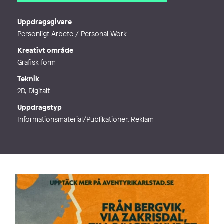
E-post
esmioraa@gmail.com
Webb
https://esmiora.com/
Uppdragsgivare
Personligt Arbete / Personal Work
Kreativt område
Grafisk form
Teknik
2D, Digitalt
Uppdragstyp
Informationsmaterial/Publikationer, Reklam