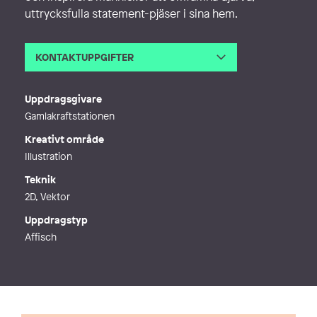
uttrycksfulla statement-pjäser i sina hem.
KONTAKTUPPGIFTER
E-post
hildaenglund@hotmail.com
Webb
http://hildaenglund.com
Uppdragsgivare
Gamlakraftstationen
Kreativt område
Illustration
Teknik
2D, Vektor
Uppdragstyp
Affisch