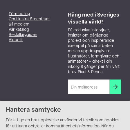
Förmedling
Häng med i Sveriges
Om Illustratörcentrum
visuella värld!
Bli medlem
Vår katalog
Få exklusiva intervjuer,
Beställarguiden
insikter om pågående
Aktuellt
projekt och inspirerande
exempel på samarbeten
mellan uppdragsgivare,
illustratörer, formgivare och
animatörer – direkt i din
inkorg 8 gånger per år i vårt
brev Pixel & Penna.
Hantera samtycke
För att ge en bra upplevelse använder vi teknik som cookies
för att lagra och/eller komma åt enhetsinformation. När du