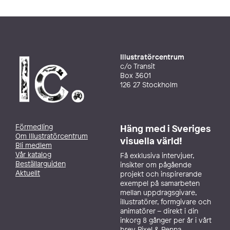
Illustratörcentrum
c/o Transit
Box 3601
126 27 Stockholm
Förmedling
Häng med i Sveriges
Om Illustratörcentrum
visuella värld!
Bli medlem
Vår katalog
Få exklusiva intervjuer,
Beställarguiden
insikter om pågående
Aktuellt
projekt och inspirerande
exempel på samarbeten
mellan uppdragsgivare,
illustratörer, formgivare och
animatörer – direkt i din
inkorg 8 gånger per år i vårt
brev Pixel & Penna.