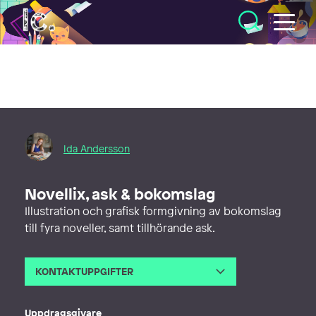
Illustratörcentrum
Ida Andersson
Novellix, ask & bokomslag
Illustration och grafisk formgivning av bokomslag
till fyra noveller, samt tillhörande ask.
KONTAKTUPPGIFTER
E-post
made.by.ida.maria@gmail.com
Webb
https://www.madebyidamaria.com/
Uppdragsgivare