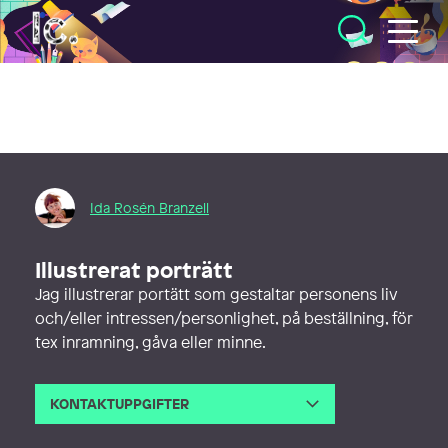
Illustratörcentrum
Ida Rosén Branzell
Illustrerat porträtt
Jag illustrerar portätt som gestaltar personens liv
och/eller intressen/personlighet, på beställning, för
tex inramning, gåva eller minne.
KONTAKTUPPGIFTER
E-post
idazell@gmail.com