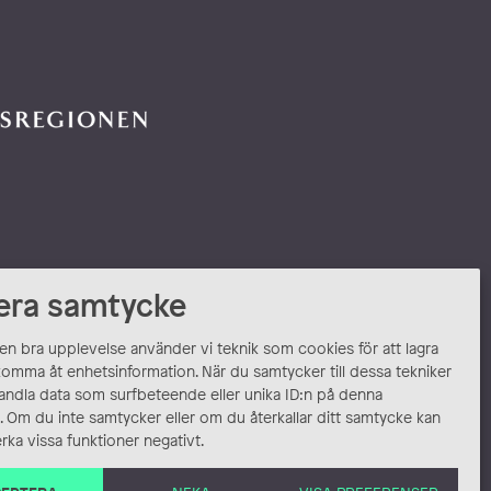
era samtycke
 en bra upplevelse använder vi teknik som cookies för att lagra
komma åt enhetsinformation. När du samtycker till dessa tekniker
andla data som surfbeteende eller unika ID:n på denna
 Om du inte samtycker eller om du återkallar ditt samtycke kan
rka vissa funktioner negativt.