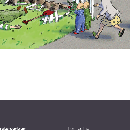
stratörcentrum
Förmedling