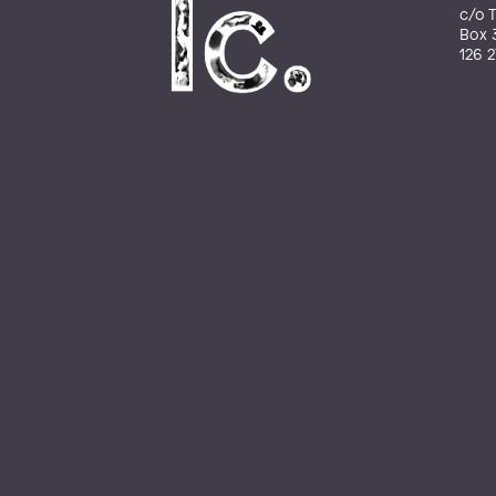
c/o T
Box 
126 