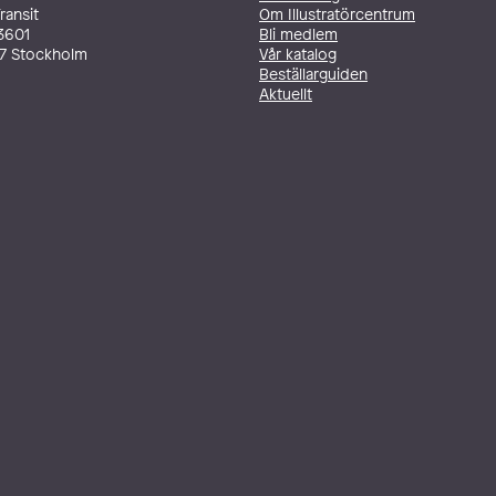
ransit
Om Illustratörcentrum
3601
Bli medlem
27 Stockholm
Vår katalog
Beställarguiden
Aktuellt