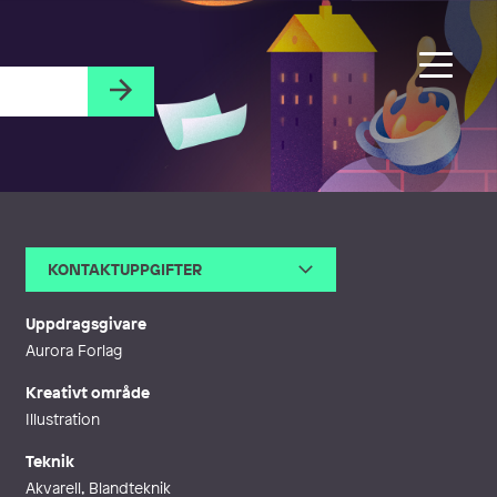
KONTAKTUPPGIFTER
E-post
ingela.bergmann@ownit.nu
Webb
http://kanderadekort.nu
Uppdragsgivare
Aurora Forlag
Kreativt område
Illustration
Teknik
Akvarell, Blandteknik