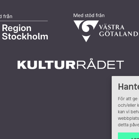
Hant
För att ge
och/eller 
kan vi beh
webbplats.
detta påve