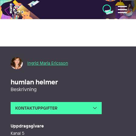
Illustratörcentrum
Ingrid Maria Ericsson
humlan helmer
Beskrivning
KONTAKTUPPGIFTER
E-post
ingridmariaericsson@gmail.com
Webb
http://ingridmaria.se
Uppdragsgivare
Kanal 5