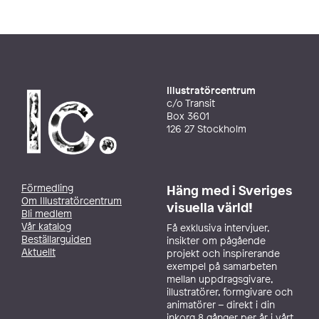
Illustratörcentrum
c/o Transit
Box 3601
126 27 Stockholm
Förmedling
Häng med i Sveriges
Om Illustratörcentrum
visuella värld!
Bli medlem
Vår katalog
Få exklusiva intervjuer,
Beställarguiden
insikter om pågående
Aktuellt
projekt och inspirerande
exempel på samarbeten
mellan uppdragsgivare,
illustratörer, formgivare och
animatörer – direkt i din
inkorg 8 gånger per år i vårt