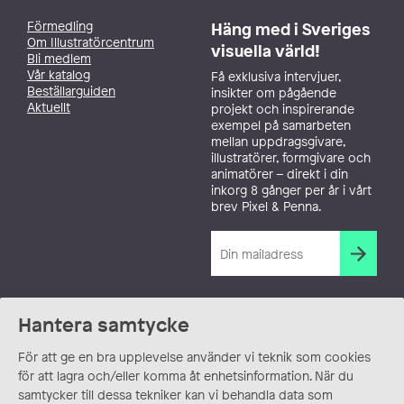
Förmedling
Häng med i Sveriges
Om Illustratörcentrum
visuella värld!
Bli medlem
Vår katalog
Få exklusiva intervjuer,
Beställarguiden
insikter om pågående
Aktuellt
projekt och inspirerande
exempel på samarbeten
mellan uppdragsgivare,
illustratörer, formgivare och
animatörer – direkt i din
inkorg 8 gånger per år i vårt
brev Pixel & Penna.
Hantera samtycke
För att ge en bra upplevelse använder vi teknik som cookies
för att lagra och/eller komma åt enhetsinformation. När du
samtycker till dessa tekniker kan vi behandla data som