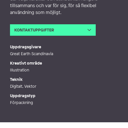
tillsammans och var för sig, för så flexibel
användning som möjligt.
KONTAKTUPPGIFTER
E-post
irenedanielsson@hotmail.com
Webb
http://irenedanielsson.se
Uppdragsgivare
Great Earth Scandinavia
Kreativt område
Illustration
Teknik
Digitalt, Vektor
Uppdragstyp
Förpackning