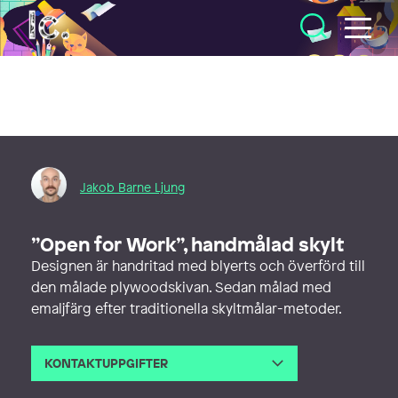
Illustratörcentrum
Jakob Barne Ljung
”Open for Work”, handmålad skylt
Designen är handritad med blyerts och överförd till
den målade plywoodskivan. Sedan målad med
emaljfärg efter traditionella skyltmålar-metoder.
KONTAKTUPPGIFTER
E-post
hello@foreverljung.se