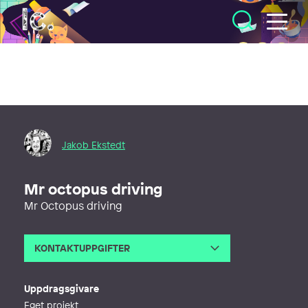
Illustratörcentrum
Jakob Ekstedt
Mr octopus driving
Mr Octopus driving
KONTAKTUPPGIFTER
E-post
ekstedt.jakob@gmail.com
Webb
http://www.jakobekstedt.com
Uppdragsgivare
Eget projekt