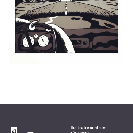
Illustratörcentrum
c/o Transit