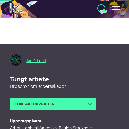
Illustratörcentrum
Jan Edlund
Tungt arbete
Broschyr om arbetsskador
KONTAKTUPPGIFTER
E-post
janne@janedlund.se
Webb
http://janedlund.se/illustration
Uppdragsgivare
Arbets- och miljömedicin, Region Stockholm