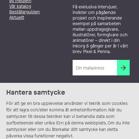
Bli medlem
Vår katalog
Få exklusiva intervjuer,
Beställarguiden
insikter om pågående
Aktuellt
projekt och inspirerande
exempel på samarbeten
mellan uppdragsgivare,
illustratörer, formgivare och
animatörer – direkt i din
inkorg 8 gånger per år i vårt
brev Pixel & Penna.
Hantera samtycke
För att ge en bra upplevelse använder vi teknik som cookies
för att lagra och/eller komma åt enhetsinformation. När du
samtycker till dessa tekniker kan vi behandla data som
surfbeteende eller unika ID:n på denna webbplats. Om du inte
samtycker eller om du återkallar ditt samtycke kan detta
påverka vissa funktioner negativt.