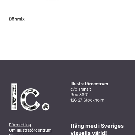
Bönmix
Illustratörcentrum
c/o Transit
Box 3601
126 27 Stockholm
Förmedling
Häng med i Sveriges
Om Illustratörcentrum
visuella värld!