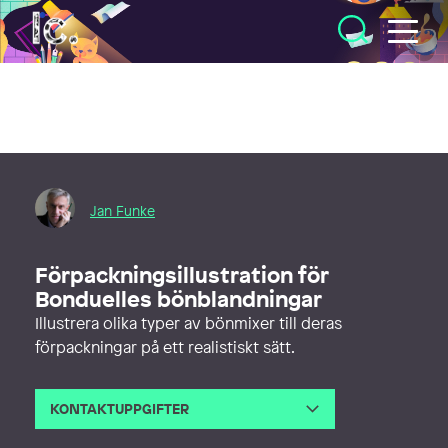
Illustratörcentrum
Jan Funke
Förpackningsillustration för
Bonduelles bönblandningar
Illustrera olika typer av bönmixer till deras
förpackningar på ett realistiskt sätt.
KONTAKTUPPGIFTER
E-post
funke.jan@gmail.com