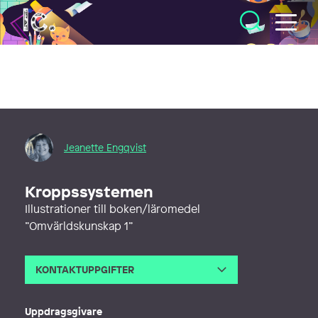
Illustratörcentrum
Jeanette Engqvist
Kroppssystemen
Illustrationer till boken/läromedel
”Omvärldskunskap 1”
KONTAKTUPPGIFTER
E-post
jeanette@illumedic.se
Webb
http://www.illumedic.se
Uppdragsgivare