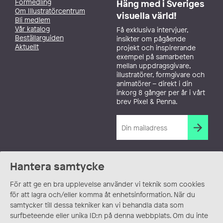
Förmedling
Häng med i Sveriges
Om Illustratörcentrum
visuella värld!
Bli medlem
Vår katalog
Få exklusiva intervjuer,
Beställarguiden
insikter om pågående
Aktuellt
projekt och inspirerande
exempel på samarbeten
mellan uppdragsgivare,
illustratörer, formgivare och
animatörer – direkt i din
inkorg 8 gånger per år i vårt
brev Pixel & Penna.
Hantera samtycke
För att ge en bra upplevelse använder vi teknik som cookies
för att lagra och/eller komma åt enhetsinformation. När du
samtycker till dessa tekniker kan vi behandla data som
surfbeteende eller unika ID:n på denna webbplats. Om du inte