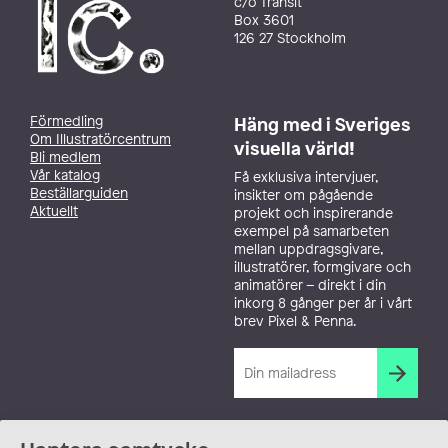
c/o Transit
Box 3601
126 27 Stockholm
Förmedling
Häng med i Sveriges
Om Illustratörcentrum
visuella värld!
Bli medlem
Vår katalog
Få exklusiva intervjuer,
Beställarguiden
insikter om pågående
Aktuellt
projekt och inspirerande
exempel på samarbeten
mellan uppdragsgivare,
illustratörer, formgivare och
animatörer – direkt i din
inkorg 8 gånger per år i vårt
brev Pixel & Penna.