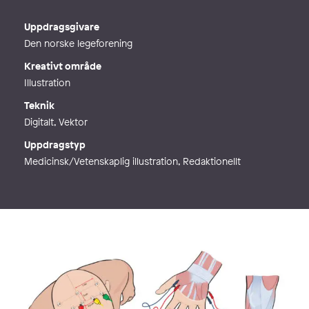
E-post
jeanette@illumedic.se
Webb
http://www.illumedic.se
Uppdragsgivare
Den norske legeforening
Kreativt område
Illustration
Teknik
Digitalt, Vektor
Uppdragstyp
Medicinsk/Vetenskaplig illustration, Redaktionellt