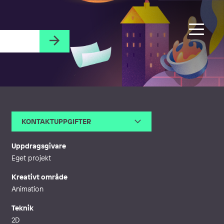
KONTAKTUPPGIFTER
E-post
jenniferfogel90@gmail.com
Uppdragsgivare
Eget projekt
Kreativt område
Animation
Teknik
2D