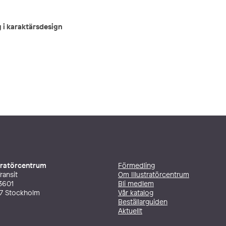
 i karaktärsdesign
stratörcentrum
Förmedling
ransit
Om Illustratörcentrum
3601
Bli medlem
27 Stockholm
Vår katalog
Beställarguiden
Aktuellt