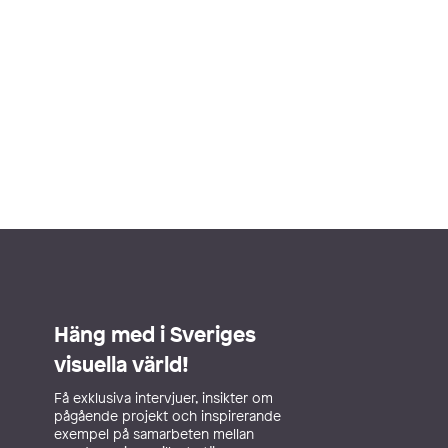
Häng med i Sveriges
visuella värld!
Få exklusiva intervjuer, insikter om
pågående projekt och inspirerande
exempel på samarbeten mellan