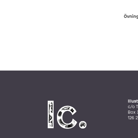
Övning
Illu
c/o T
Box 
126 