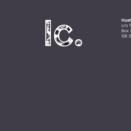
Illu
c/o T
Box 
126 