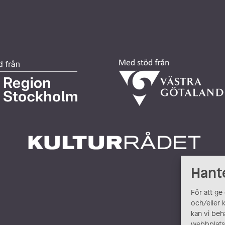
Hant
För att ge
och/eller 
kan vi beh
webbplats.