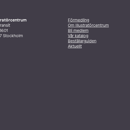
stratörcentrum
Förmedling
ransit
Om Illustratörcentrum
3601
Bli medlem
27 Stockholm
Vår katalog
Beställarguiden
Aktuellt