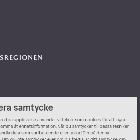
era samtycke
 en bra upplevelse använder vi teknik som cookies för att lagra
komma åt enhetsinformation. När du samtycker till dessa tekniker
andla data som surfbeteende eller unika ID:n på denna
 Om du inte samtycker eller om du återkallar ditt samtycke kan