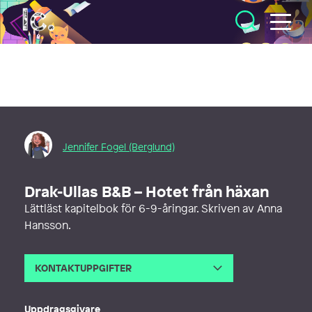
Illustratörcentrum
Jennifer Fogel (Berglund)
Drak-Ullas B&B – Hotet från häxan
Lättläst kapitelbok för 6-9-åringar. Skriven av Anna
Hansson.
KONTAKTUPPGIFTER
E-post
jenniferfogel90@gmail.com
Uppdragsgivare